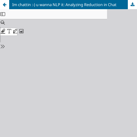
Im chattin :-) u wanna NLP it: Analyzing Reduction in Chat